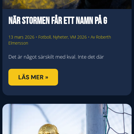
När stormen får ett namn på G
13 mars 2026
•
Fotboll
,
Nyheter
,
VM 2026
• Av
Roberth
Elmersson
Det är något särskilt med kval. Inte det där
NÄR
LÄS MER »
STORMEN
FÅR
ETT
NAMN
PÅ
G