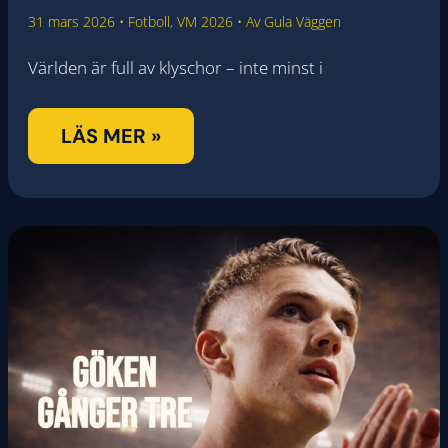
31 mars 2026
•
Fotboll
,
VM 2026
• Av
Gula Väggen
Världen är full av klyschor – inte minst i
”DET
LÄS MER »
ÄR
DAGS
ATT
BÖRJA
TRO
PÅ
DET
IGEN!!!”
–
PER