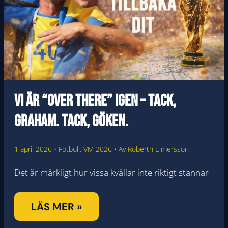
OCH
MÖTET
MED
DÖDENS
GRUPP
Vi är “over there” igen – Tack,
Graham. Tack, Göken.
1 april 2026
•
Fotboll
,
VM 2026
• Av
Roberth Elmersson
Det är märkligt hur vissa kvällar inte riktigt stannar
VI
LÄS MER »
ÄR