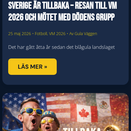
Sverige är tillbaka – resan till VM
2026 och mötet med dödens grupp
25 maj 2026
•
Fotboll
,
VM 2026
• Av
Gula Väggen
Det har gått åtta år sedan det blågula landslaget
SVERIGE
LÄS MER »
ÄR
TILLBAKA
–
RESAN
TILL
VM
2026