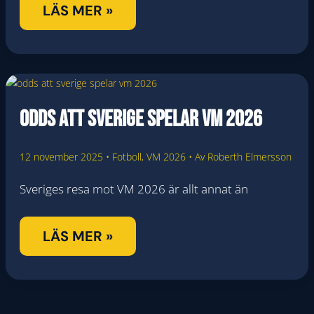
VM-
LÄS MER »
LOTTNINGEN
GAV
OSS
KARTAN,
Odds att Sverige spelar VM 2026
MARS
AVGÖR
RESAN
12 november 2025
•
Fotboll
,
VM 2026
• Av
Roberth Elmersson
Sveriges resa mot VM 2026 är allt annat än
ODDS
LÄS MER »
ATT
SVERIGE
SPELAR