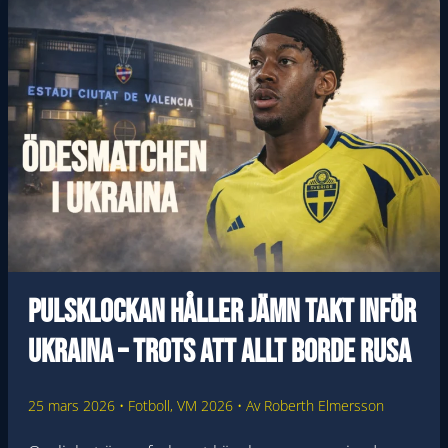
–
SVERIGE
VINNER
UTAN
ATT
ÄGA
BOLLEN
Pulsklockan håller jämn takt inför
Ukraina – trots att allt borde rusa
25 mars 2026
•
Fotboll
,
VM 2026
• Av
Roberth Elmersson