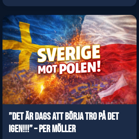
“OVER
THERE”
IGEN
–
TACK,
GRAHAM.
TACK,
GÖKEN.
”Det är dags att börja tro på det
igen!!!” – Per Möller