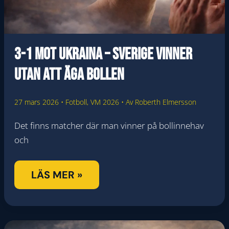
MÖLLER
3-1 mot Ukraina – Sverige vinner
utan att äga bollen
27 mars 2026
•
Fotboll
,
VM 2026
• Av
Roberth Elmersson
Det finns matcher där man vinner på bollinnehav
och
3-
LÄS MER »
1
MOT
UKRAINA