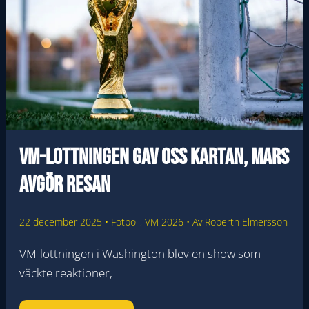
VM-lottningen gav oss kartan, mars
avgör resan
22 december 2025
•
Fotboll
,
VM 2026
• Av
Roberth Elmersson
VM-lottningen i Washington blev en show som
väckte reaktioner,