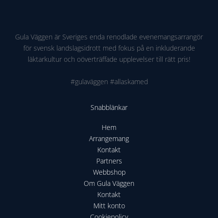
VM
2026
Gula Väggen är Sveriges enda renodlade evenemangsarrangör
för svensk landslagsidrott med fokus på en inkluderande
läktarkultur och oöverträffade upplevelser till rätt pris!
#gulaväggen #allaskamed
Snabblänkar
Hem
Arrangemang
Kontakt
Partners
Webbshop
Om Gula Väggen
Kontakt
Mitt konto
Cookiepolicy