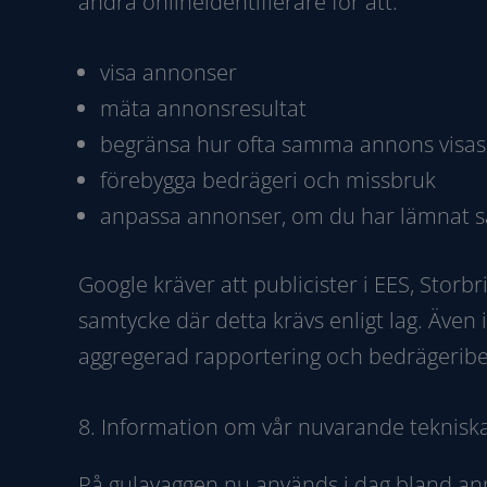
andra onlineidentifierare för att:
visa annonser
mäta annonsresultat
begränsa hur ofta samma annons visas
förebygga bedrägeri och missbruk
anpassa annonser, om du har lämnat sa
Google kräver att publicister i EES, Sto
samtycke där detta krävs enligt lag. Äve
aggregerad rapportering och bedrägerib
8. Information om vår nuvarande teknisk
På gulavaggen.nu används i dag bland ann