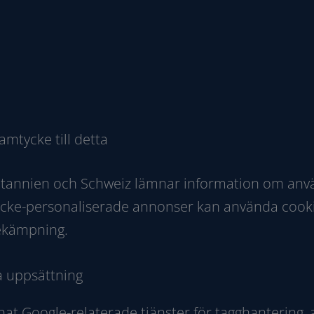
mtycke till detta
rbritannien och Schweiz lämnar information om an
n icke-personaliserade annonser kan använda cook
ekämpning.
a uppsättning
at Google-relaterade tjänster för tagghantering,