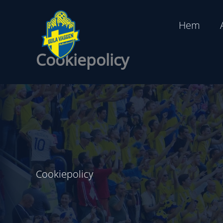
Hoppa
till
Hem
innehåll
Cookiepolicy
Cookiepolicy