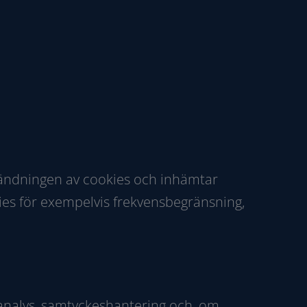
vändningen av cookies och inhämtar
ies för exempelvis frekvensbegränsning,
 analys, samtyckeshantering och, om