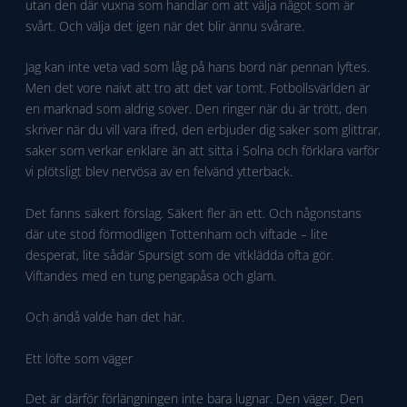
utan den där vuxna som handlar om att välja något som är
svårt. Och välja det igen när det blir ännu svårare.
Jag kan inte veta vad som låg på hans bord när pennan lyftes.
Men det vore naivt att tro att det var tomt. Fotbollsvärlden är
en marknad som aldrig sover. Den ringer när du är trött, den
skriver när du vill vara ifred, den erbjuder dig saker som glittrar,
saker som verkar enklare än att sitta i Solna och förklara varför
vi plötsligt blev nervösa av en felvänd ytterback.
Det fanns säkert förslag. Säkert fler än ett. Och någonstans
där ute stod förmodligen Tottenham och viftade – lite
desperat, lite sådär Spursigt som de vitklädda ofta gör.
Viftandes med en tung pengapåsa och glam.
Och ändå valde han det här.
Ett löfte som väger
Det är därför förlängningen inte bara lugnar. Den väger. Den