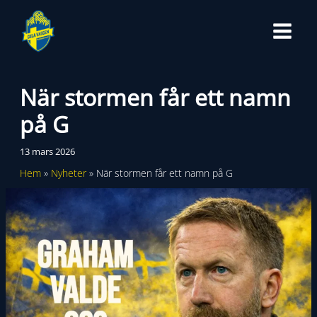
Hoppa
till
innehåll
När stormen får ett namn
på G
13 mars 2026
Hem
Nyheter
När stormen får ett namn på G