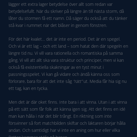
lägger ett extra lager betydelse över allt som redan var
betydelsefullt. När du skriver på längre än till nästa storm, då
låter du stormen få ett namn. Då säger du också att du tänker
stå kvar i rummet när det blåser in genom fönstren.
För det här kvalet… det är inte en period. Det är en spegel.
Och vi är ett lag – och ett land – som hatat den där spegeln en
längre tid nu. Vi vill vara rationella och romantiska på samma
gång. Vi vill att allt ska vara struktur och principer, men vi kan
också få existentiella skakningar av en tyst minut i
passningsspelet. Vi kan gå vidare och ändå känna oss som
förlorare, bara för att det inte såg
“rätt”
ut. Media får hia sig nu
ett tag, kan en tycka.
Men det är där oket finns. Inte bara i att vinna. Utan i att vinna
på ett sätt som får folk att känna igen sig. Att det finns en idé
man kan hålla i när det blir trångt. En riktning som inte
försvinner så fort matchbilden skiftar och läktaren börjar hålla
andan. Och samtidigt har vi inte en aning om hur eller vilka