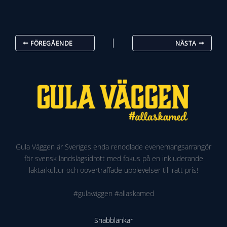
FÖREGÅENDE
NÄSTA
Gula Väggen är Sveriges enda renodlade evenemangsarrangör
för svensk landslagsidrott med fokus på en inkluderande
läktarkultur och oöverträffade upplevelser till rätt pris!
#gulaväggen #allaskamed
Snabblänkar