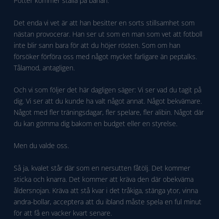
Potter kommer ställa på banan.
Det enda vi vet är att han besitter en sorts stillsamhet som
nästan provocerar. Han ser ut som en man som vet att fotboll
inte blir sann bara för att du höjer rösten. Som om han
försöker förföra oss med något mycket farligare än peptalks.
Tålamod, antagligen.
Och vi som följer det här dagligen säger: Vi ser vad du tagit på
dig. Vi ser att du kunde ha valt något annat. Något bekvämare.
Något med fler träningsdagar, fler spelare, fler alibin. Något där
du kan gömma dig bakom en budget eller en styrelse.
Men du valde oss.
Så ja, kvalet står där som en nersutten fåtölj. Det kommer
sticka och knarra. Det kommer att kräva den där obekväma
åldersnojan. Kräva att stå kvar i det tråkiga, stänga ytor, vinna
andra-bollar, acceptera att du ibland måste spela en ful minut
för att få en vacker kvart senare.