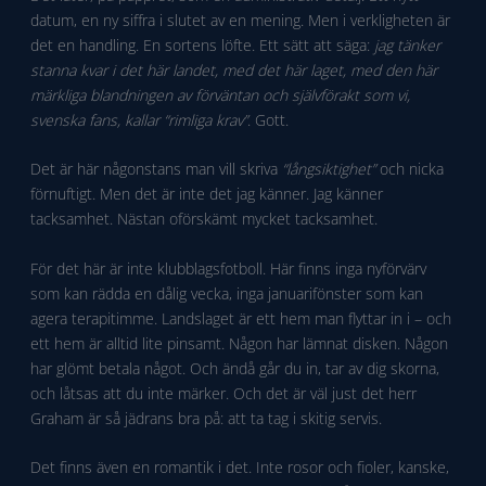
datum, en ny siffra i slutet av en mening. Men i verkligheten är
det en handling. En sortens löfte. Ett sätt att säga:
jag tänker
stanna kvar i det här landet, med det här laget, med den här
märkliga blandningen av förväntan och självförakt som vi,
svenska fans, kallar “rimliga krav”
. Gott.
Det är här någonstans man vill skriva
“långsiktighet”
och nicka
förnuftigt. Men det är inte det jag känner. Jag känner
tacksamhet. Nästan oförskämt mycket tacksamhet.
För det här är inte klubblagsfotboll. Här finns inga nyförvärv
som kan rädda en dålig vecka, inga januarifönster som kan
agera terapitimme. Landslaget är ett hem man flyttar in i – och
ett hem är alltid lite pinsamt. Någon har lämnat disken. Någon
har glömt betala något. Och ändå går du in, tar av dig skorna,
och låtsas att du inte märker. Och det är väl just det herr
Graham är så jädrans bra på: att ta tag i skitig servis.
Det finns även en romantik i det. Inte rosor och fioler, kanske,