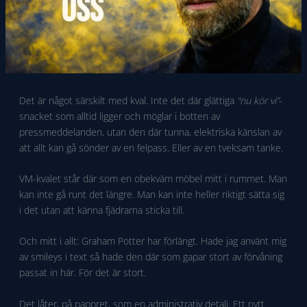
Det är något särskilt med kval. Inte det där glättiga
“nu kör vi”
-
snacket som alltid ligger och möglar i botten av
pressmeddelanden, utan den där tunna, elektriska känslan av
att allt kan gå sönder av en felpass. Eller av en tveksam tanke.
VM-kvalet står där som en obekväm möbel mitt i rummet. Man
kan inte gå runt det längre. Man kan inte heller riktigt sätta sig
i det utan att känna fjädrarna sticka till.
Och mitt i allt: Graham Potter har förlängt. Hade jag använt mig
av smileys i text så hade den där som gapar stort av förvåning
passat in här. För det är stort.
Det låter, på pappret, som en administrativ detalj. Ett nytt