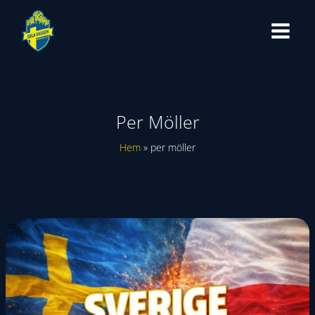
Hoppa
till
innehåll
Per Möller
Hem
per möller