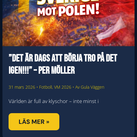
”Det är dags att börja tro på det
igen!!!” – Per Möller
31 mars 2026
•
Fotboll
,
VM 2026
• Av
Gula Väggen
Världen är full av klyschor – inte minst i
”DET
LÄS MER »
ÄR