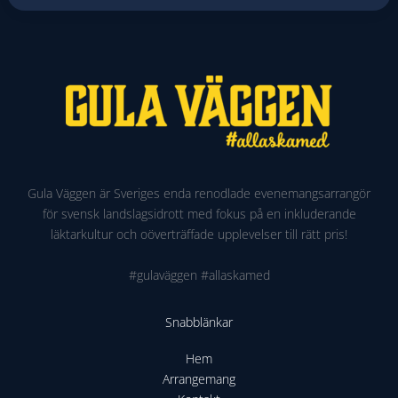
DAGS
ATT
BÖRJA
TRO
PÅ
DET
IGEN!!!”
–
Gula Väggen är Sveriges enda renodlade evenemangsarrangör
för svensk landslagsidrott med fokus på en inkluderande
PER
läktarkultur och oöverträffade upplevelser till rätt pris!
MÖLLER
#gulaväggen #allaskamed
Snabblänkar
Hem
Arrangemang