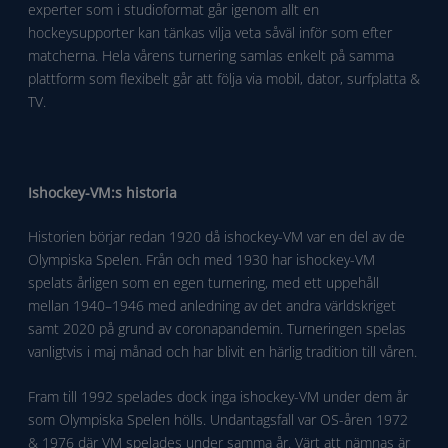
experter som i studioformat går igenom allt en
hockeysupporter kan tänkas vilja veta såväl inför som efter
matcherna. Hela vårens turnering samlas enkelt på samma
plattform som flexibelt går att följa via mobil, dator, surfplatta &
TV.
Ishockey-VM:s historia
Historien börjar redan 1920 då ishockey-VM var en del av de
Olympiska Spelen. Från och med 1930 har ishockey-VM
spelats årligen som en egen turnering, med ett uppehåll
mellan 1940–1946 med anledning av det andra världskriget
samt 2020 på grund av coronapandemin. Turneringen spelas
vanligtvis i maj månad och har blivit en härlig tradition till våren.
Fram till 1992 spelades dock inga ishockey-VM under dem år
som Olympiska Spelen hölls. Undantagsfall var OS-åren 1972
& 1976 där VM spelades under samma år. Värt att nämnas är