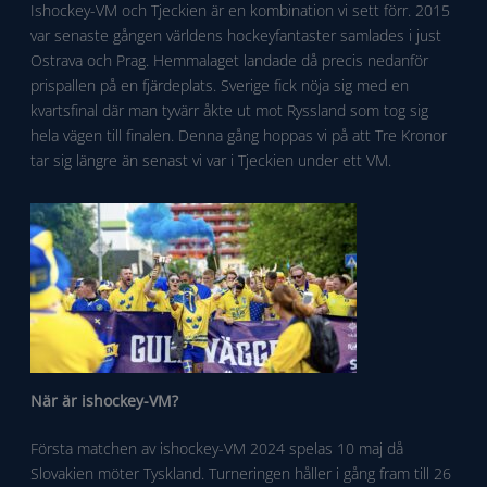
Ishockey-VM och Tjeckien är en kombination vi sett förr. 2015
var senaste gången världens hockeyfantaster samlades i just
Ostrava och Prag. Hemmalaget landade då precis nedanför
prispallen på en fjärdeplats. Sverige fick nöja sig med en
kvartsfinal där man tyvärr åkte ut mot Ryssland som tog sig
hela vägen till finalen. Denna gång hoppas vi på att Tre Kronor
tar sig längre än senast vi var i Tjeckien under ett VM.
När är ishockey-VM?
Första matchen av ishockey-VM 2024 spelas 10 maj då
Slovakien möter Tyskland. Turneringen håller i gång fram till 26