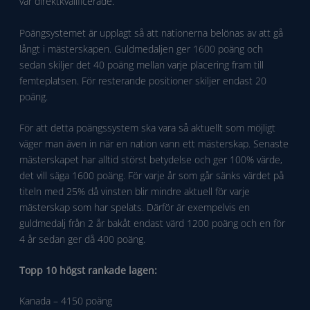
var direktkvalificerade.
Poängsystemet är upplagt så att nationerna belönas av att gå
långt i mästerskapen. Guldmedaljen ger 1600 poäng och
sedan skiljer det 40 poäng mellan varje placering fram till
femteplatsen. För resterande positioner skiljer endast 20
poäng.
För att detta poängssystem ska vara så aktuellt som möjligt
väger man även in när en nation vann ett mästerskap. Senaste
mästerskapet har alltid störst betydelse och ger 100% värde,
det vill säga 1600 poäng. För varje år som går sänks värdet på
titeln med 25% då vinsten blir mindre aktuell för varje
mästerskap som har spelats. Därför är exempelvis en
guldmedalj från 2 år bakåt endast värd 1200 poäng och en för
4 år sedan ger då 400 poäng.
Topp 10 högst rankade lagen:
Kanada – 4150 poäng