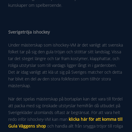
kunskaper om spelberoende.
Sverigetröja ishockey
Under mästerskap som ishockey-VM är det vanligt att svenska
folket tar på sig den gula tröjan och stöttar sitt landslag. Vissa
tar det steget längre och tar fram kostymer, klapphattar, och
roliga utstyrslar som till vardags ligger långt in i garderoben.
Det är idag vanligt att klä ut sig på Sveriges matcher och detta
har blivit en del av den stora folkfesten som tillhör stora
mästerskap.
När det spelas mästerskap på bortaplan kan det vara till fördel
att packa med sig önskade utstyrslar hemifrån då utbudet på
Sverigekläder utomlands oftast är begränsat. För att vara helt
redo inför ishockey-VM kan man
klicka här för att komma till
Gula Väggens shop
och handla allt från snygga tröjor till roliga