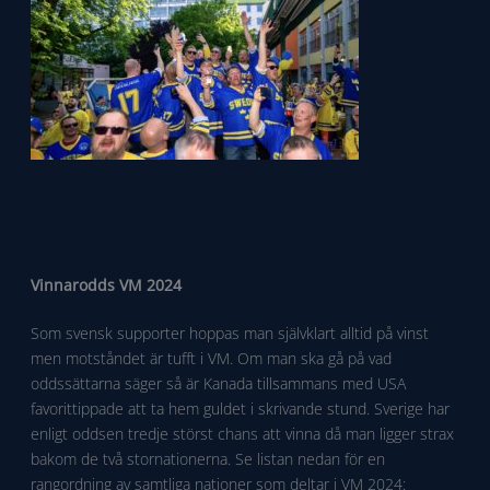
Vinnarodds VM 2024
Som svensk supporter hoppas man självklart alltid på vinst
men motståndet är tufft i VM. Om man ska gå på vad
oddssättarna säger så är Kanada tillsammans med USA
favorittippade att ta hem guldet i skrivande stund. Sverige har
enligt oddsen tredje störst chans att vinna då man ligger strax
bakom de två stornationerna. Se listan nedan för en
rangordning av samtliga nationer som deltar i VM 2024: