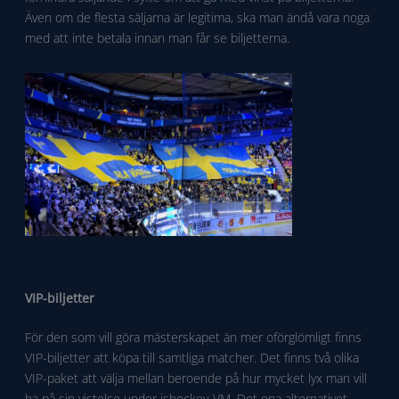
Även om de flesta säljarna är legitima, ska man ändå vara noga
med att inte betala innan man får se biljetterna.
VIP-biljetter
För den som vill göra mästerskapet än mer oförglömligt finns
VIP-biljetter att köpa till samtliga matcher. Det finns två olika
VIP-paket att välja mellan beroende på hur mycket lyx man vill
ha på sin vistelse under ishockey-VM. Det ena alternativet