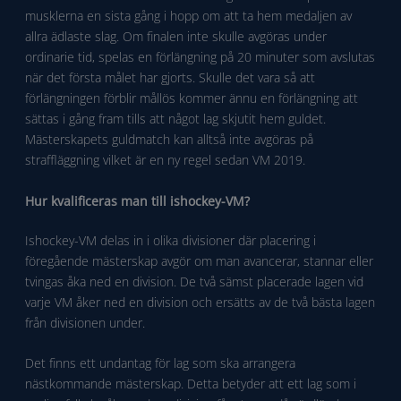
musklerna en sista gång i hopp om att ta hem medaljen av
allra ädlaste slag. Om finalen inte skulle avgöras under
ordinarie tid, spelas en förlängning på 20 minuter som avslutas
när det första målet har gjorts. Skulle det vara så att
förlängningen förblir mållös kommer ännu en förlängning att
sättas i gång fram tills att något lag skjutit hem guldet.
Mästerskapets guldmatch kan alltså inte avgöras på
straffläggning vilket är en ny regel sedan VM 2019.
Hur kvalificeras man till ishockey-VM?
Ishockey-VM delas in i olika divisioner där placering i
föregående mästerskap avgör om man avancerar, stannar eller
tvingas åka ned en division. De två sämst placerade lagen vid
varje VM åker ned en division och ersätts av de två bästa lagen
från divisionen under.
Det finns ett undantag för lag som ska arrangera
nästkommande mästerskap. Detta betyder att ett lag som i