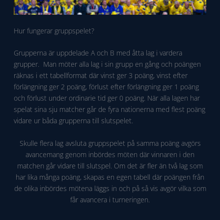
Hur fungerar gruppspelet?
Grupperna är uppdelade A och B med åtta lag i vardera
grupper. Man möter alla lag i sin grupp en gång och poängen
räknas i ett tabellformat där vinst ger 3 poäng, vinst efter
förlängning ger 2 poäng, förlust efter förlängning ger 1 poäng
och förlust under ordinarie tid ger 0 poäng. När alla lagen har
spelat sina sju matcher går de fyra nationerna med flest poäng
vidare ur båda grupperna till slutspelet.
Skulle flera lag avsluta gruppspelet på samma poäng avgörs
avancemang genom inbördes möten där vinnaren i den
matchen går vidare till slutspel. Om det är fler än två lag som
har lika många poäng, skapas en egen tabell där poängen från
de olika inbördes mötena läggs in och på så vis avgör vilka som
får avancera i turneringen.