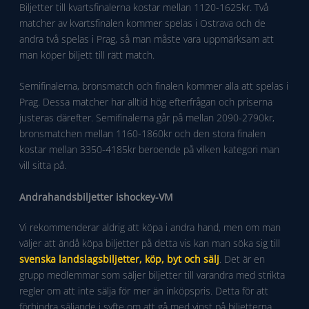
Biljetter till kvartsfinalerna kostar mellan 1120-1625kr. Två
matcher av kvartsfinalen kommer spelas i Ostrava och de
andra två spelas i Prag, så man måste vara uppmärksam att
man köper biljett till rätt match.
Semifinalerna, bronsmatch och finalen kommer alla att spelas i
Prag. Dessa matcher har alltid hög efterfrågan och priserna
justeras därefter. Semifinalerna går på mellan 2090-2790kr,
bronsmatchen mellan 1160-1860kr och den stora finalen
kostar mellan 3350-4185kr beroende på vilken kategori man
vill sitta på.
Andrahandsbiljetter ishockey-VM
Vi rekommenderar aldrig att köpa i andra hand, men om man
väljer att ändå köpa biljetter på detta vis kan man söka sig till
svenska landslagsbiljetter, köp, byt och sälj
. Det är en
grupp medlemmar som säljer biljetter till varandra med strikta
regler om att inte sälja för mer än inköpspris. Detta för att
förhindra säljande i syfte om att gå med vinst på biljetterna.