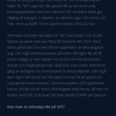
kallas för ”VIP Legends” där gästen får ta del av en unik
hockeyupplevelse med ett exklusivt VIP-armband vilket ger
tillgång till kategori 1-biljetter, en alldeles egen VIP-entré och
mat i form av buffé. Priset varierar mellan 2050-6275kr.
Alternativ nummer två kallas för ”VIP Club Seats” och är det
finaste av paket man kan hitta till ishockey-VM 2024. Med
detta paket blir ishockey-VM en upplevelse av allra lyxigaste
slag. Här ingår premiumplatser på andra våningen för att få
bästa möjliga vy över planen. Fri access till hela åtta barer i
arenan och högkvalitativ mat såväl före som under matchens
gång är verklighet för innehavaren av dessa biljetter. Det ingår
även egen VIP-entré och VIP-värd som ser till att gästen är
nöjd genom hela vistelsen. Denna kompletta VIP-upplevelse
kostar 2510kr på de minst efterfrågade matcherna. Vill man se
finalen med VIP Club Seats får man betala 6740kr per person.
Kan man se ishockey-VM på SVT?