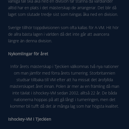
vanliga fall ska åka ned en division får stanna då värdländer
alltid har en plats i det mästerskap de arrangerar. Det blir då
laget som slutade tredje sist som tvingas åka ned en division.
Sverige tillhör toppdivisionen som ofta kallas för A-VM. Hit hör
de allra bästa lagen i världen då det inte går att avancera
längre än denna division.
Nykomlingar för året
Inför årets mästerskap i Tjeckien välkomnas två nya nationer
om man jämför med förra årets turnering. Storbritannien
studsar tillbaka till VM efter att ha missat det ärofyllda
mästerskapet året innan. Polen är mer av en främling då man
inte tävlat i ishockey-VM sedan 2002, alltså 22 år. De båda
nationerna hoppas på att gå långt i turneringen, men det
kommer bli tufft då det är många lag som har högsta kvalitet.
Ishockey-VM i Tjeckien