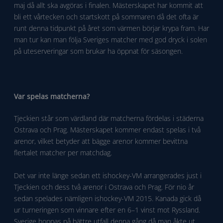
maj då allt ska avgöras i finalen. Mästerskapet har kommit att
bli ett vårtecken och startskott på sommaren då det ofta är
runt denna tidpunkt på året som värmen börjar krypa fram. Har
man tur kan man följa Sveriges matcher med god dryck i solen
på uteserveringar som brukar ha öppnat för säsongen.
Var spelas matcherna?
Tjeckien står som värdland där matcherna fördelas i städerna
Ostrava och Prag. Mästerskapet kommer endast spelas i två
arenor, vilket betyder att bägge arenor kommer bevittna
flertalet matcher per matchdag.
Det var inte länge sedan ett ishockey-VM arrangerades just i
Tjeckien och dess två arenor i Ostrava och Prag. För nio år
sedan spelades nämligen ishockey-VM 2015. Kanada gick då
ur turneringen som vinnare efter en 6–1 vinst mot Ryssland.
Sverige hoppas på bättre utfall denna gång då man åkte ut