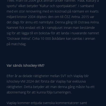
1986. Fram till 2004 gick arenan under namnet ”Pàlac kultury a
sportu” vilket betyder ”Kultur och sportpalatset”. I samband
med en stor renovering med en kostnad på närmare en kvarts
miljard kronor 2004 döptes den om till ČEZ Aréna. 2015 var
det dags för ännu ett namnbyte. Denna gång till Ostrava Aréna.
Namnet fick endast ett år i rampljuset innan man bestämde
sig för att lägga till en bokstav för att landa i nuvarande namnet
”Ostravar Aréna”. Cirka 10 000 åskådare kan samlas i arenan
på matchdag.
Var sänds ishockey-VM?
Efter år av delade rättigheter mellan SVT och Viaplay blir
ishockey-VM 2024 det första där Viaplay har exklusiva
rättigheter. Detta betyder att man denna gång måste ha ett
abonnemang för att kunna följa turneringen.
Viaplay kommer erbjuda svenska kommentatorer samt