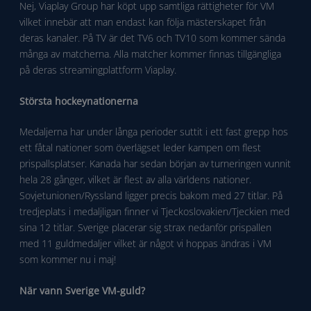
Nej, Viaplay Group har köpt upp samtliga rättigheter för VM
vilket innebär att man endast kan följa mästerskapet från
deras kanaler. På TV är det TV6 och TV10 som kommer sända
många av matcherna. Alla matcher kommer finnas tillgängliga
på deras streamingplattform Viaplay.
Största hockeynationerna
Medaljerna har under långa perioder suttit i ett fast grepp hos
ett fåtal nationer som överlägset leder kampen om flest
prispallsplatser. Kanada har sedan början av turneringen vunnit
hela 28 gånger, vilket är flest av alla världens nationer.
Sovjetunionen/Ryssland ligger precis bakom med 27 titlar. På
tredjeplats i medaljligan finner vi Tjeckoslovakien/Tjeckien med
sina 12 titlar. Sverige placerar sig strax nedanför prispallen
med 11 guldmedaljer vilket är något vi hoppas ändras i VM
som kommer nu i maj!
När vann Sverige VM-guld?