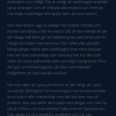
användare som möjligt. Det är vanligt att spelbolagen använder
sig av strategier som att erbjuda välkomstbonusar i form av
matchade insättningar eller gratis spins på sina casinon.
Som man brukar säga så svänger det snabbt i hockey och
mycket kan hända under en match. Det är inte ovanligt att det
blir många mål vilket gör att livebetting kan vara intressant för
många som följer matcherna live från soffan eller på plats.
Många gånger sätter även spelbolagen ihop extra bonusar
inför ett stort mästerskap som ishockey-VM. För den som
söker lite extra spännande odds och högre spelgränser finns
det gott om bra bettingsidor på nätet som erbjuder
möjligheten att betta på alla matcher.
När man väljer att spela på matcher är det viktigt att spela
ansvarfullt. Betting kan för vissa fungera som en extra krydda
av en match eller mästerskap, men det kan även vara till
problem. Man ska därför alltid spela med pengar som man har
råd att förlora. Om man behöver hjälp med sitt spelande kan
man vända sig till exempelvis stödlinjen som har rätt