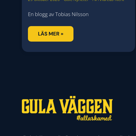
En blogg av Tobias Nilsson
MASTERS
LÄS MER »
WEEK