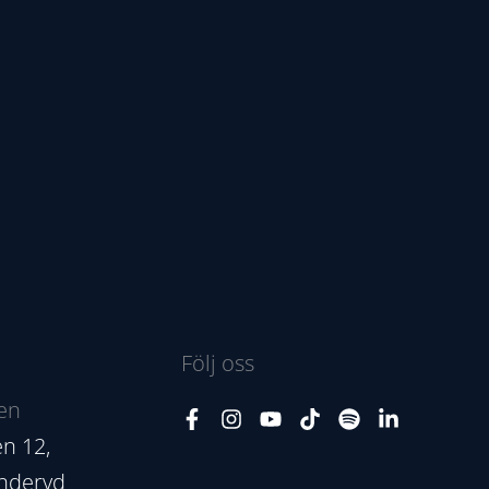
Följ oss
en
n 12,
nderyd