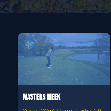
Masters Week
29 oktober 2020
•
Golf
,
Nyheter
• Av
Andreas Richt