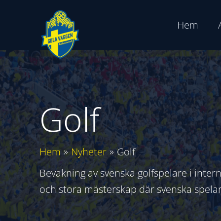
Hoppa
till
Hem
innehåll
Golf
Hem
Nyheter
Golf
Bevakning av svenska golfspelare i inter
och stora mästerskap där svenska spelare