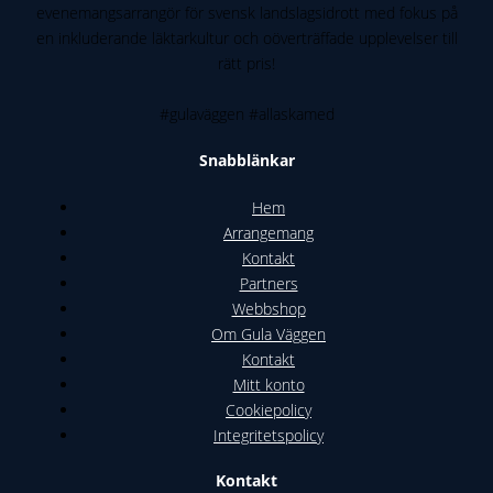
evenemangsarrangör för svensk landslagsidrott med fokus på
FINAL
en inkluderande läktarkultur och oöverträffade upplevelser till
rätt pris!
#gulaväggen #allaskamed
Snabblänkar
Hem
Arrangemang
Kontakt
Partners
Webbshop
Om Gula Väggen
Kontakt
Mitt konto
Cookiepolicy
Integritetspolicy
Kontakt