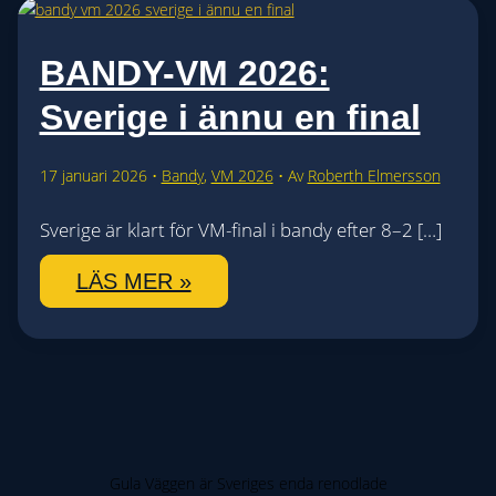
BANDY-VM 2026:
Sverige i ännu en final
17 januari 2026
•
Bandy
,
VM 2026
• Av
Roberth Elmersson
Sverige är klart för VM-final i bandy efter 8–2 […]
BANDY-
LÄS MER »
VM
2026:
SVERIGE
I
ÄNNU
EN
Gula Väggen är Sveriges enda renodlade