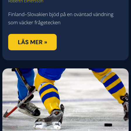
Roberth Elmersson
Finland–Slovakien bjöd på en oväntad vändning
som väcker frågetecken
SPELTIPS:
LÄS MER »
FINLAND
–
SVERIGE
(OS)