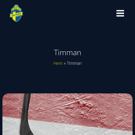
Hoppa
till
innehåll
Timman
Hem
Timman