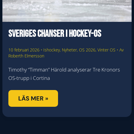
Sveriges chanser i Hockey-OS
10 februari 2026
•
Ishockey
,
Nyheter
,
OS 2026
,
Vinter OS
• Av
Roberth Elmersson
Timothy “Timman” Härold analyserar Tre Kronors
OS-trupp i Cortina
SVERIGES
LÄS MER »
CHANSER
I
HOCKEY-
OS