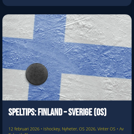
–
LETTLAND
(OS)
Speltips: Finland – Sverige (OS)
12 februari 2026
•
Ishockey
,
Nyheter
,
OS 2026
,
Vinter OS
• Av