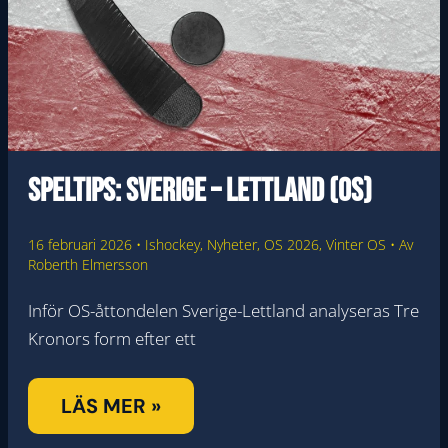
Speltips: Sverige – Lettland (OS)
16 februari 2026
•
Ishockey
,
Nyheter
,
OS 2026
,
Vinter OS
• Av
Roberth Elmersson
Inför OS-åttondelen Sverige-Lettland analyseras Tre
Kronors form efter ett
SPELTIPS:
LÄS MER »
SVERIGE