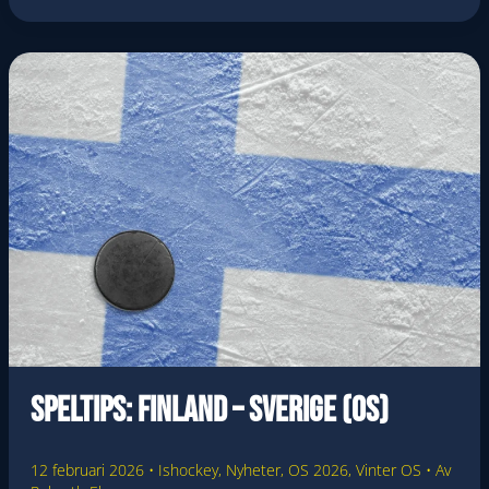
–
LETTLAND
(OS)
Speltips: Finland – Sverige (OS)
12 februari 2026
•
Ishockey
,
Nyheter
,
OS 2026
,
Vinter OS
• Av