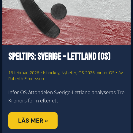
Speltips: Sverige – Lettland (OS)
16 februari 2026
•
Ishockey
,
Nyheter
,
OS 2026
,
Vinter OS
• Av
Roberth Elmersson
Inför OS-åttondelen Sverige-Lettland analyseras Tre
Kronors form efter ett
SPELTIPS:
LÄS MER »
SVERIGE