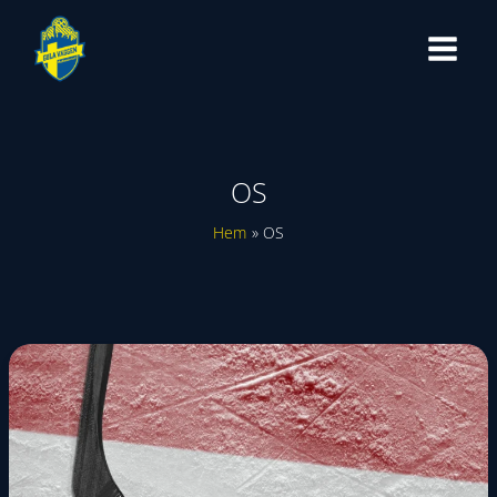
Hoppa
till
innehåll
OS
Hem
OS