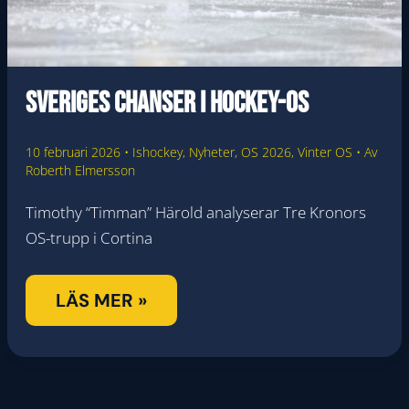
Sveriges chanser i Hockey-OS
10 februari 2026
•
Ishockey
,
Nyheter
,
OS 2026
,
Vinter OS
• Av
Roberth Elmersson
Timothy “Timman” Härold analyserar Tre Kronors
OS-trupp i Cortina
SVERIGES
LÄS MER »
CHANSER
I
HOCKEY-
OS