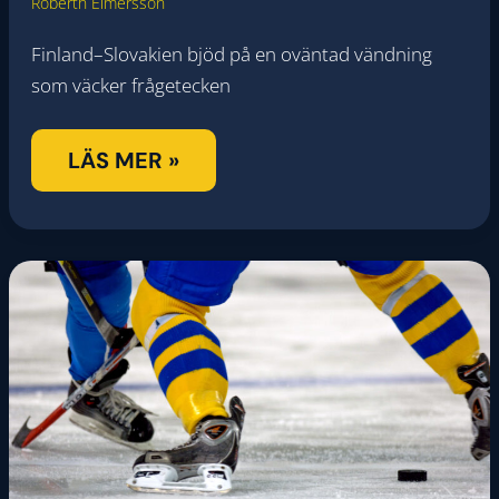
Roberth Elmersson
Finland–Slovakien bjöd på en oväntad vändning
som väcker frågetecken
SPELTIPS:
LÄS MER »
FINLAND
–
SVERIGE
(OS)