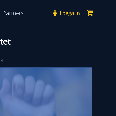
Partners
Logga In
tet
et