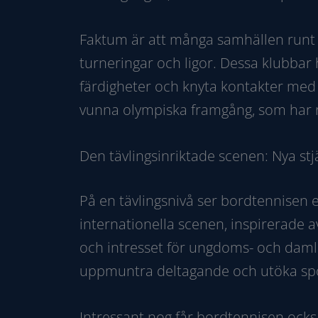
Faktum är att många samhällen runt 
turneringar och ligor. Dessa klubbar 
färdigheter och knyta kontakter med li
vunna olympiska framgång, som har
Den tävlingsinriktade scenen: Nya stj
På en tävlingsnivå ser bordtennisen 
internationella scenen, inspirerade a
och intresset för ungdoms- och damlig
uppmuntra deltagande och utöka spo
Intressant nog får bordtennisen ocks