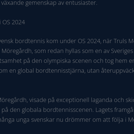
en växande gemenskap av entusiaster.
i OS 2024
svensk bordtennis kom under OS 2024, när Truls 
g. Möregårdh, som redan hyllas som en av Sveriges
lutsamhet på den olympiska scenen och tog hem en
m en global bordtennisstjärna, utan återuppväckt
öregårdh, visade på exceptionell laganda och skic
d på den globala bordtennisscenen. Lagets framgån
 många unga svenskar nu drömmer om att följa i M