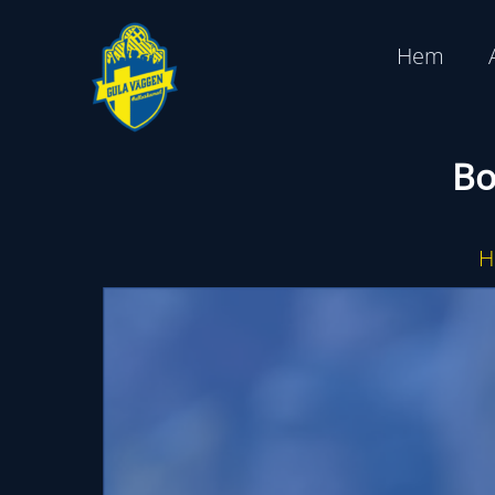
Hoppa
till
Hem
innehåll
Bo
H