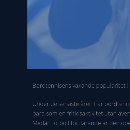
Bordtennisens växande popularitet i
Under de senaste åren har bordtennis
bara som en fritidsaktivitet utan äve
Medan fotboll fortfarande är den obe