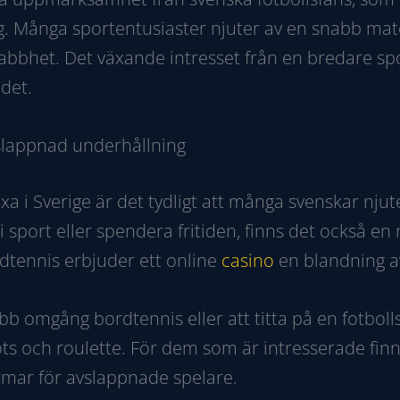
ng. Många sportentusiaster njuter av en snabb ma
snabbhet. Det växande intresset från en bredare 
ndet.
slappnad underhållning
a i Sverige är det tydligt att många svenskar njut
 sport eller spendera fritiden, finns det också e
dtennis erbjuder ett online
casino
en blandning av
bb omgång bordtennis eller att titta på en fotbo
ots och roulette. För dem som är intresserade fin
rmar för avslappnade spelare.