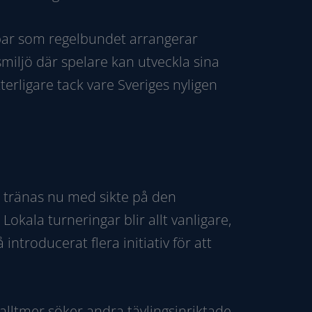
bbar som regelbundet arrangerar
smiljö där spelare kan utveckla sina
terligare tack vare Sveriges nyligen
e tränas nu med sikte på den
kala turneringar blir allt vanligare,
troducerat flera initiativ för att
lltmer söker andra tävlingsinriktade