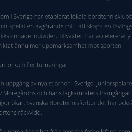
om i Sverige har etablerat lokala bordtennisklu
har spelat en avgörande roll i att skapa en tävling
kasinnade individer. Tillväxten har accelererat yt
 riktat ännu mer uppmärksamhet mot sporten.
ärnor och fler turneringar
en uppgång av nya stjärnor i Sverige. Juniorspelar
v Möregårdhs och hans lagkamraters framgångar. Lo
or ökar. Svenska Bordtennisförbundet har också in
rtens räckvidd.
å uppmärksamhet från svenska fotbollsfans, som a