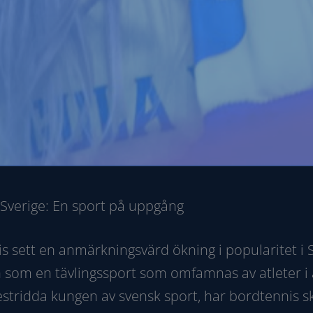
 Sverige: En sport på uppgång
 sett en anmärkningsvärd ökning i popularitet i 
n som en tävlingssport som omfamnas av atleter i a
stridda kungen av svensk sport, har bordtennis s